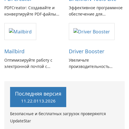
PDFCreator: Создавайте и
Эффективное программное
конвертируйте PDF-файлы с
обеспечение для
легкостью!
виртуальных дисков
Mailbird
Driver Booster
Оптимизируйте работу с
Увеличьте
электронной почтой с
производительность
помощью Mailbird от
вашего ПК с помощью
Maryssael.
Driver Booster от IObit
Последняя версия
11.22.0113.2026
Безопасные и бесплатных загрузок проверяются
UpdateStar