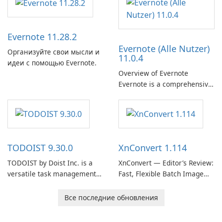
term support channel of the
Thunderbird desktop email
client designed for
Evernote 11.28.2
organizations and users who
Evernote (Alle Nutzer)
need predictable …
Организуйте свои мысли и
11.0.4
идеи с помощью Evernote.
Overview of Evernote
Evernote is a comprehensive
note-taking and organization
software designed to help
users capture, organize, and
access information across
multiple devices.
TODOIST 9.30.0
XnConvert 1.114
TODOIST by Doist Inc. is a
XnConvert — Editor’s Review:
versatile task management
Fast, Flexible Batch Image
tool designed to help
Converter for Windows,
individuals and teams
macOS and Linux XnConvert
Все последние обновления
organize their work and
is a polished, cross-platform
increase productivity.
batch image processor from