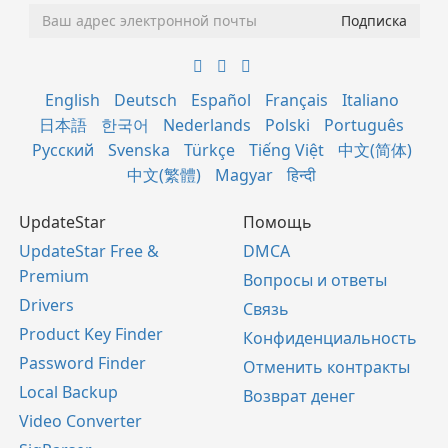
English
Deutsch
Español
Français
Italiano
日本語
한국어
Nederlands
Polski
Português
Русский
Svenska
Türkçe
Tiếng Việt
中文(简体)
中文(繁體)
Magyar
हिन्दी
UpdateStar
Помощь
UpdateStar Free &
DMCA
Premium
Вопросы и ответы
Drivers
Связь
Product Key Finder
Конфиденциальность
Password Finder
Отменить контракты
Local Backup
Возврат денег
Video Converter